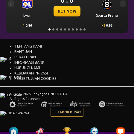
0 : 0
Previous
Next
BET NOW
Lyon
Sparta Praha
1
0.86
-1
0.96
TENTANG KAMI
BANTUAN
PERATURAN
INFORMASI BANK
HUBUNGI KAMI
KEBIJAKAN PRIVASI
PERSETUJUAN COOKIES
© 2015 - 2026 Copyright UNGUTOTO.
All Rights Reserved.
LAPOR PUSAT