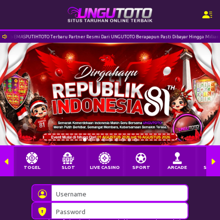
 Web EMASPUTIHTOTO Terbaru Partner Resmi Dari UNGUTOTO Berapapun Pasti Dibayar Hingga Miliaran 
TOGEL
SLOT
LIVE CASINO
SPORT
ARCADE
SABU