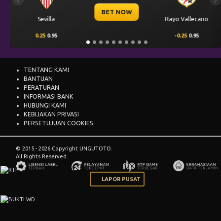
Previous
Ne
BET NOW
Rayo Vallecano
Alaves
-0.25
0.95
0.00
0.62
TENTANG KAMI
BANTUAN
PERATURAN
INFORMASI BANK
HUBUNGI KAMI
KEBIJAKAN PRIVASI
PERSETUJUAN COOKIES
© 2015 - 2026 Copyright UNGUTOTO.
All Rights Reserved.
LAPOR PUSAT