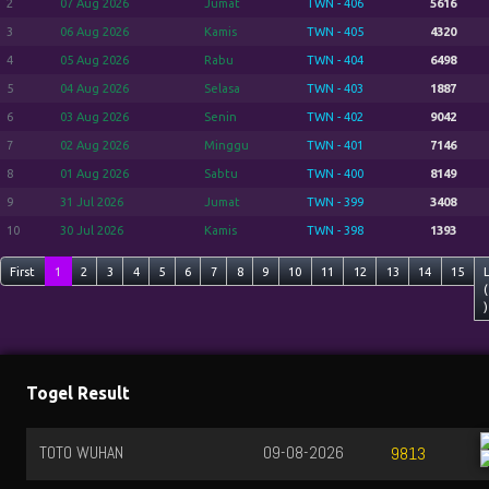
2
07 Aug 2026
Jumat
TWN - 406
5616
3
06 Aug 2026
Kamis
TWN - 405
4320
4
05 Aug 2026
Rabu
TWN - 404
6498
5
04 Aug 2026
Selasa
TWN - 403
1887
6
03 Aug 2026
Senin
TWN - 402
9042
7
02 Aug 2026
Minggu
TWN - 401
7146
8
01 Aug 2026
Sabtu
TWN - 400
8149
9
31 Jul 2026
Jumat
TWN - 399
3408
10
30 Jul 2026
Kamis
TWN - 398
1393
First
1
2
3
4
5
6
7
8
9
10
11
12
13
14
15
(
)
Togel Result
TOTO WUHAN
09-08-2026
9813