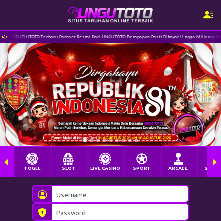
EMASPUTIHTOTO Terbaru Partner Resmi Dari UNGUTOTO Berapapun Pasti Dibayar Hingga Miliaran Gaske
TOGEL
SLOT
LIVE CASINO
SPORT
ARCADE
SABU