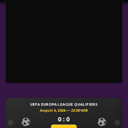
PA LEAGUE QUALIFIERS
UEFA EUROPA LE
 6, 2026 — 22:00 WIB
August 7, 202
0 : 0
0 
Previous
Next